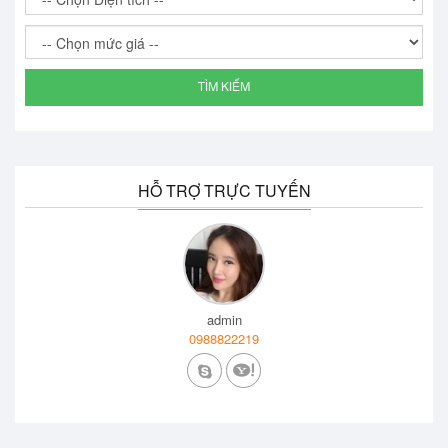
TÌM KIẾM
HỖ TRỢ TRỰC TUYẾN
admin
0988822219