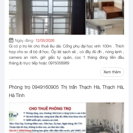
Ngày đăng:
12/05/2026
Gì có p trọ kk cho thuê lâu dài. Cổng phụ đại học vinh 100m . Thích
hợp cho sv đi bộ đi học. Ốp lát sạch sẽ , có đầy đủ đh , nóng lạnh ,
camera an ninh, giờ giấc tự quản, cọc 1 tháng đóng tiền đầu
tháng.ib trực tiếp hoặc 0975058989
Xem thêm
Phòng trọ 0949160905 Thị trấn Thạch Hà, Thạch Hà,
Hà Tĩnh