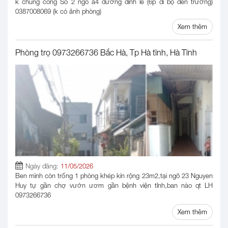
k chung cổng Số 2 ngõ a4 đường đinh lễ (6p đi bộ đến trường)
0387008069 (k có ảnh phòng)
Xem thêm
Phòng trọ 0973266736 Bắc Hà, Tp Hà tĩnh, Hà Tĩnh
Ngày đăng:
11/05/2026
Ben mình còn trống 1 phòng khép kín rộng 23m2,tại ngõ 23 Nguyen
Huy tự gần chợ vườn ươm gần bệnh viện tỉnh,ban nào qt LH
0973266736
Xem thêm