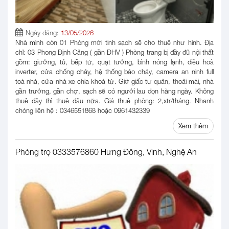
Ngày đăng:
13/05/2026
Nhà mình còn 01 Phòng mới tinh sạch sẽ cho thuê như hình. Địa
chỉ: 03 Phong Định Cảng ( gần ĐHV ) Phòng trang bị đầy đủ nội thất
gồm: giường, tủ, bếp từ, quạt tường, bình nóng lạnh, điều hoà
inverter, cửa chống cháy, hệ thống báo cháy, camera an ninh full
toà nhà, cửa nhà xe chìa khoá từ. Giờ giấc tự quản, thoải mái, nhà
gần trường, gần chợ, sạch sẽ có người lau dọn hàng ngày. Không
thuê đây thì thuê đâu nữa. Giá thuê phòng: 2,xtr/tháng. Nhanh
chóng liên hệ : 0346551868 hoặc 0961432339
Xem thêm
Phòng trọ 0333576860 Hưng Đông, Vinh, Nghệ An