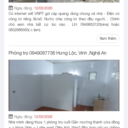
Ngày đăng:
12/05/2026
Có internet wifi VNPT gói cáp quang dùng chung cả nhà - Điện có
công tơ riêng 3k/số. Nước chia công tơ theo đầu người. . Chính
chủ xem nhà bất cứ lúc nào . LH: 0949853120(vina) hoặc
0832686565( c lam)
Xem thêm
Phòng trọ 0949087736 Hưng Lộc, Vinh ,Nghệ An
Ngày đăng:
12/05/2026
Nhà mình đang thừa 1 phòng trọ cuối Gần mường thanh cửa đông
+ y khoa Vinh + Lotte mart Diện tích 25m2 Phù hợp với vợ chồng