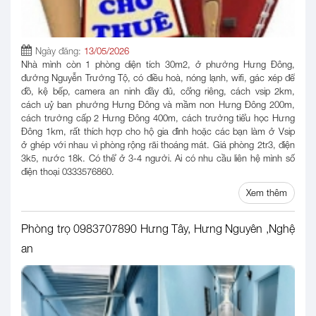
Ngày đăng:
13/05/2026
Nhà mình còn 1 phòng diện tích 30m2, ở phường Hưng Đông,
đường Nguyễn Trường Tộ, có điều hoà, nóng lạnh, wifi, gác xép để
đồ, kệ bếp, camera an ninh đầy đủ, cổng riêng, cách vsip 2km,
cách uỷ ban phường Hưng Đông và mầm non Hưng Đông 200m,
cách trường cấp 2 Hưng Đông 400m, cách trường tiểu học Hưng
Đông 1km, rất thích hợp cho hộ gia đình hoặc các bạn làm ở Vsip
ở ghép với nhau vì phòng rộng rãi thoáng mát. Giá phòng 2tr3, điện
3k5, nước 18k. Có thể ở 3-4 người. Ai có nhu cầu liên hệ mình số
điện thoại 0333576860.
Xem thêm
Phòng trọ 0983707890 Hưng Tây, Hưng Nguyên ,Nghệ
an