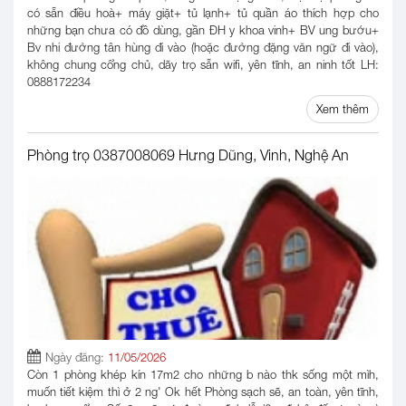
có sẵn điều hoà+ máy giặt+ tủ lạnh+ tủ quần áo thích hợp cho
những bạn chưa có đồ dùng, gần ĐH y khoa vinh+ BV ung bướu+
Bv nhi đường tân hùng đi vào (hoặc đường đặng văn ngữ đi vào),
không chung cổng chủ, dãy trọ sẵn wifi, yên tĩnh, an ninh tốt LH:
0888172234
Xem thêm
Phòng trọ 0387008069 Hưng Dũng, Vinh, Nghệ An
Ngày đăng:
11/05/2026
Còn 1 phòng khép kín 17m2 cho những b nào thk sống một mìh,
muốn tiết kiệm thì ở 2 ng' Ok hết Phòng sạch sẽ, an toàn, yên tĩnh,