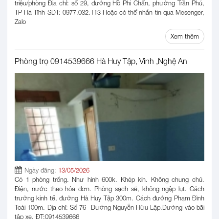
triệu/phòng Địa chỉ: số 29, đường Hồ Phi Chấn, phường Trần Phú,
TP Hà Tĩnh SĐT: 0977.032.113 Hoặc có thể nhắn tin qua Mesenger,
Zalo
Xem thêm
Phòng trọ 0914539666 Hà Huy Tập, Vinh ,Nghệ An
Ngày đăng:
13/05/2026
Có 1 phòng trống. Như hình 600k. Khép kín. Không chung chủ.
Điện, nước theo hóa đơn. Phòng sạch sẽ, không ngập lụt. Cách
trường kinh tế, đường Hà Huy Tập 300m. Cách đường Phạm Đình
Toái 100m. Địa chỉ: Số 76- Đường Nguyễn Hữu Lập.Đường vào bãi
tập xe. ĐT:0914539666