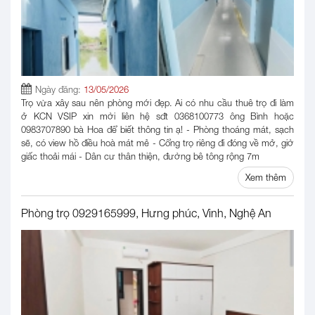
Ngày đăng:
13/05/2026
Trọ vừa xây sau nên phòng mới đẹp. Ai có nhu cầu thuê trọ đi làm
ở KCN VSIP xin mời liên hệ sđt 0368100773 ông Bình hoặc
0983707890 bà Hoa để biết thông tin ạ! - Phòng thoáng mát, sạch
sẽ, có view hồ điều hoà mát mẻ - Cổng trọ riêng đi đóng về mở, giờ
giấc thoải mái - Dân cư thân thiện, đường bê tông rộng 7m
Xem thêm
Phòng trọ 0929165999, Hưng phúc, Vinh, Nghệ An