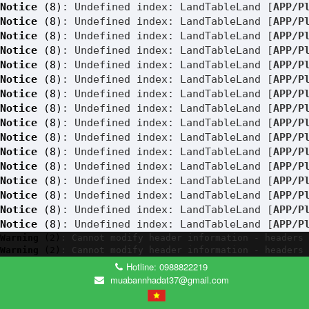
Notice
 (8)
: Undefined index: LandTableLand [
APP/P
Notice
 (8)
: Undefined index: LandTableLand [
APP/P
Notice
 (8)
: Undefined index: LandTableLand [
APP/P
Notice
 (8)
: Undefined index: LandTableLand [
APP/P
Notice
 (8)
: Undefined index: LandTableLand [
APP/P
Notice
 (8)
: Undefined index: LandTableLand [
APP/P
Notice
 (8)
: Undefined index: LandTableLand [
APP/P
Notice
 (8)
: Undefined index: LandTableLand [
APP/P
Notice
 (8)
: Undefined index: LandTableLand [
APP/P
Notice
 (8)
: Undefined index: LandTableLand [
APP/P
Notice
 (8)
: Undefined index: LandTableLand [
APP/P
Notice
 (8)
: Undefined index: LandTableLand [
APP/P
Notice
 (8)
: Undefined index: LandTableLand [
APP/P
Notice
 (8)
: Undefined index: LandTableLand [
APP/P
Notice
 (8)
: Undefined index: LandTableLand [
APP/P
Notice
 (8)
: Undefined index: LandTableLand [
APP/P
Warning
 (2)
: Cannot modify header information - headers 
Warning
 (2)
: Cannot modify header information - headers 
Hotline: 0988822219
muabannhadat37@gmail.com