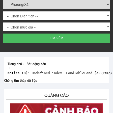
TÌM KIẾM
N
Trang chủ
Bất động sản
Notice
 (8)
: Undefined index: LandTableLand [
APP/tmp/
Không tìm thấy dữ liệu
QUẢNG CÁO