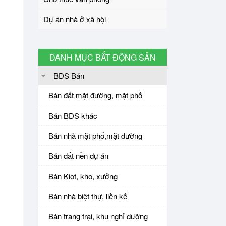
Dự án nhà ở xã hội
DANH MỤC BẤT ĐỘNG SẢN
BĐS Bán
Bán đất mặt đường, mặt phố
Bán BĐS khác
Bán nhà mặt phố,mặt đường
Bán đất nền dự án
Bán Kiot, kho, xưởng
Bán nhà biệt thự, liền kế
Bán trang trại, khu nghỉ dưỡng