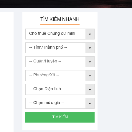
TÌM KIẾM NHANH
Cho thuê Chung cư mini
-- Tỉnh/Thành phố --
-- Quận/Huyện --
-- Phường/Xã --
-- Chọn Diện tích --
-- Chọn mức giá --
TÌM KIẾM