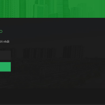
ÁO
ới nhất