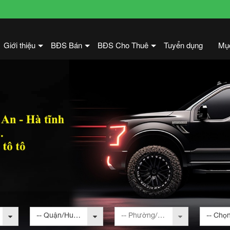
Giới thiệu
BĐS Bán
BĐS Cho Thuê
Tuyển dụng
Mụ
+
+
+
-- Quận/Huyện --
-- Phường/Xã --