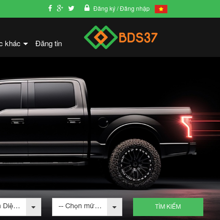
Đăng ký
/ Đăng nhập
c khác
Đăng tin
+
-- Chọn Diện tích --
-- Chọn mức giá --
TÌM KIẾM