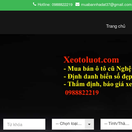
Hotline: 0988822219
muabannhadat37@gmail.com
Trang chủ
-- Chọn loại bất động sản --
-- Tỉnh/Thành phố --