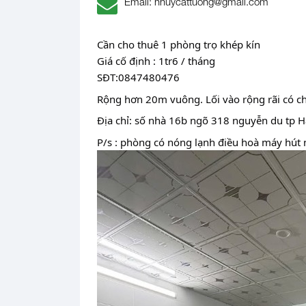
Email: nhuycattuong@gmail.com
Cần cho thuê 1 phòng trọ khép kín
Giá cố định : 1tr6 / tháng
SĐT:0847480476
Rộng hơn 20m vuông. Lối vào rộng rãi có ch
Địa chỉ: số nhà 16b ngõ 318 nguyễn du tp H
P/s : phòng có nóng lạnh điều hoà máy hút