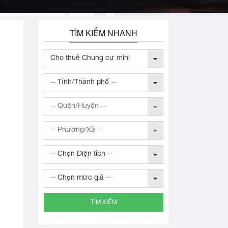
TÌM KIẾM NHANH
Cho thuê Chung cư mini
-- Tỉnh/Thành phố --
-- Quận/Huyện --
-- Phường/Xã --
-- Chọn Diện tích --
-- Chọn mức giá --
TÌM KIẾM