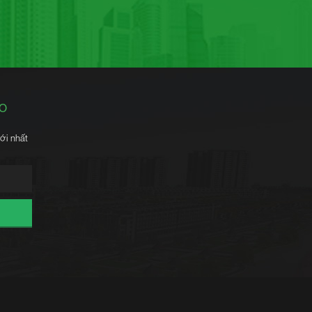
ÁO
ới nhất