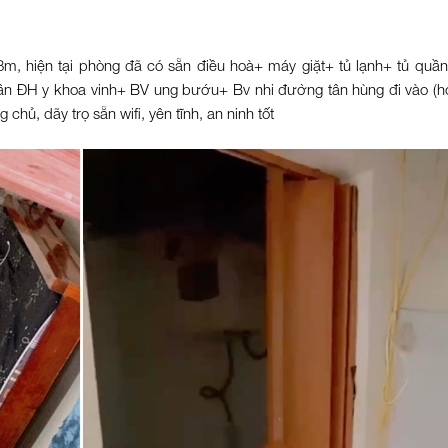
8m, hiện tại phòng đã có sẵn điều hoà+ máy giặt+ tủ lạnh+ tủ quầ
ần ĐH y khoa vinh+ BV ung bướu+ Bv nhi đường tân hùng đi vào (h
hủ, dãy trọ sẵn wifi, yên tĩnh, an ninh tốt