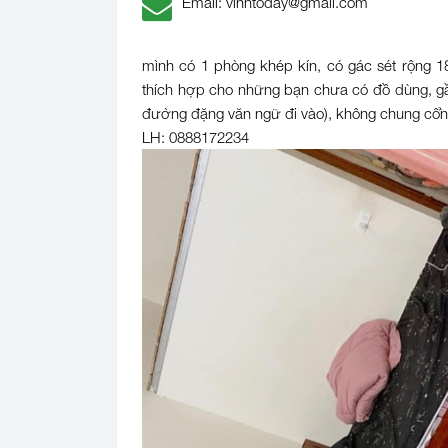
Email: vinhtoday@gmail.com
mình có 1 phòng khép kín, có gác sét rộng 1
thích hợp cho những bạn chưa có đồ dùng, g
đường đặng văn ngữ đi vào), không chung cổng c
LH: 0888172234