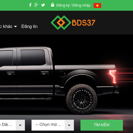
Đăng ký
/ Đăng nhập
c khác
Đăng tin
+
-- Chọn Diện tích --
-- Chọn mức giá --
TÌM KIẾM