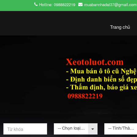
Hotline: 0988822219
muabannhadat37@gmail.com
Trang chủ
-- Chọn loại bất động sản --
-- Tỉnh/Thành phố --