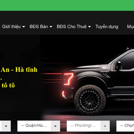
Giới thiệu
BĐS Bán
BĐS Cho Thuê
Tuyển dụng
Mụ
+
+
+
-- Quận/Huyện --
-- Phường/Xã --