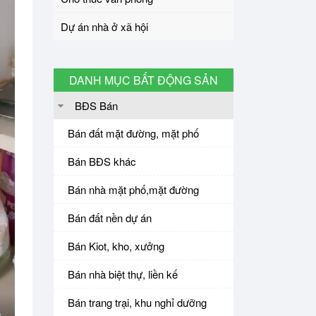
Dự án nhà ở xã hội
DANH MỤC BẤT ĐỘNG SẢN
BĐS Bán
Bán đất mặt đường, mặt phố
Bán BĐS khác
Bán nhà mặt phố,mặt đường
Bán đất nền dự án
Bán Kiot, kho, xưởng
Bán nhà biệt thự, liền kế
Bán trang trại, khu nghỉ dưỡng