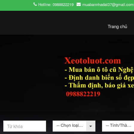
Hotline: 0988822219
muabannhadat37@gmail.com
Trang chủ
-- Chọn loại bất động sản --
-- Tỉnh/Thành phố --