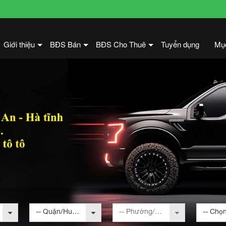
Giới thiệu
BĐS Bán
BĐS Cho Thuê
Tuyển dụng
Mụ
+
+
+
-- Quận/Huyện --
-- Phường/Xã --