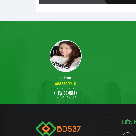
admin
0988822219
LIÊN 