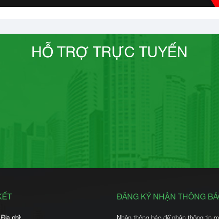
HỖ TRỢ TRỰC TUYẾN
KẾT
ĐĂNG KÝ NHẬN THÔNG B
Địa chỉ:
Nhận thông báo để nhận thông tin m