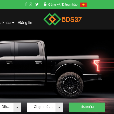
Đăng ký
/ Đăng nhập
c khác
Đăng tin
+
-- Chọn Diện tích --
-- Chọn mức giá --
TÌM KIẾM