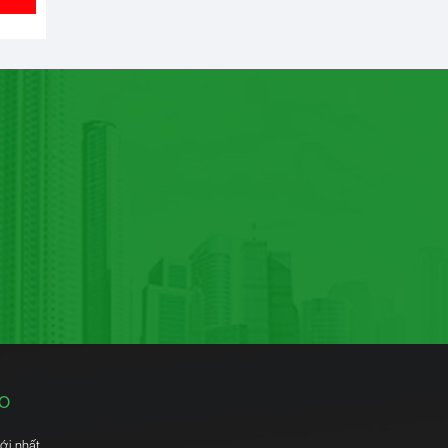
ÁO
ới nhất