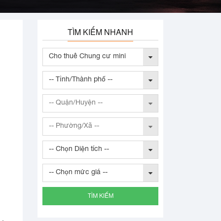
TÌM KIẾM NHANH
Cho thuê Chung cư mini
-- Tỉnh/Thành phố --
-- Quận/Huyện --
-- Phường/Xã --
-- Chọn Diện tích --
-- Chọn mức giá --
TÌM KIẾM