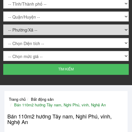
TÌM KIẾM
W
W
Trang chủ
Bất động sản
W
Bán 110m2 hướng Tây nam, Nghi Phú, vinh, Nghệ An
W
W
Bán 110m2 hướng Tây nam, Nghi Phú, vinh,
Nghệ An