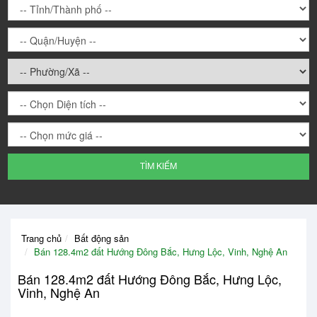
TÌM KIẾM
W
W
Trang chủ
Bất động sản
W
Bán 128.4m2 đất Hướng Đông Bắc, Hưng Lộc, Vinh, Nghệ An
W
W
Bán 128.4m2 đất Hướng Đông Bắc, Hưng Lộc,
W
Vinh, Nghệ An
W