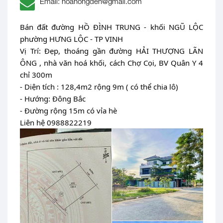
Email: hoahongden@gmail.com
Bán đất đường HỒ ĐÌNH TRUNG - khối NGŨ LỘC
phường HƯNG LỘC - TP VINH
Vị Trí: Đẹp, thoáng gần đường HẢI THƯỢNG LÃN
ÔNG , nhà văn hoá khối, cách Chợ Cọi, BV Quân Y 4
chỉ 300m
- Diện tích : 128,4m2 rộng 9m ( có thể chia lô)
- Hướng: Đông Bắc
- Đường rộng 15m có vỉa hè
Liên hệ 0988822219