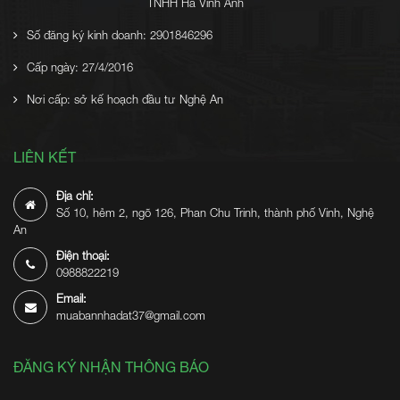
TNHH Hà Vinh Anh
Số đăng ký kinh doanh: 2901846296
Cấp ngày: 27/4/2016
Nơi cấp: sở kế hoạch đầu tư Nghệ An
LIÊN KẾT
Địa chỉ:
Số 10, hẻm 2, ngõ 126, Phan Chu Trinh, thành phố Vinh, Nghệ
An
Điện thoại:
0988822219
Email:
muabannhadat37@gmail.com
ĐĂNG KÝ NHẬN THÔNG BÁO