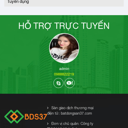
Tuyển dụng
HỖ TRỢ TRỰC TUYẾN
admin
0988822219
Sàn giao dịch thương mại
điện tử: batdongsan37.com
Đơn vị chủ quản: Công ty