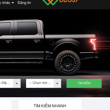
c khác
Đăng tin
+
-- Chọn Diện tích --
-- Chọn mức giá --
TÌM KIẾM
Notice
 (8)
: Undefined index: LandTableLand [
APP/tm
TÌM KIẾM NHANH