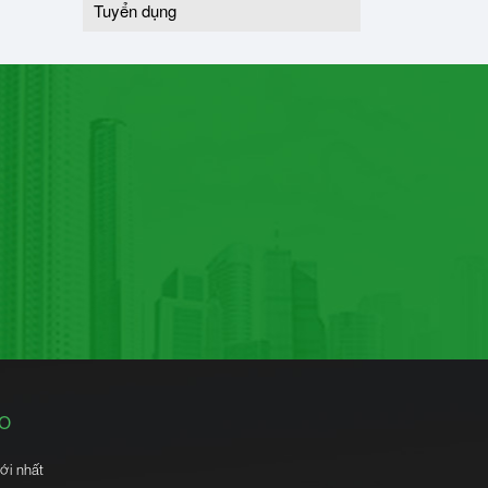
Tuyển dụng
ÁO
ới nhất