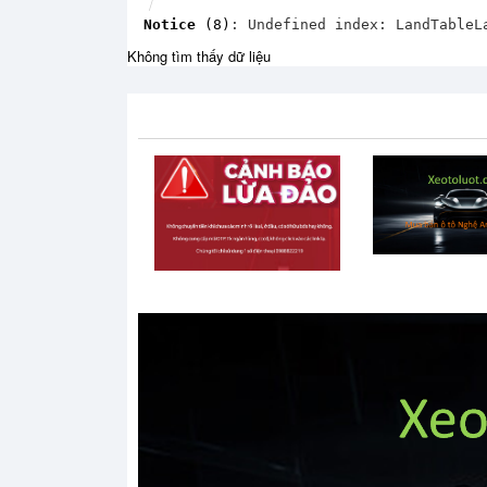
Notice
 (8)
: Undefined index: LandTableL
Không tìm thấy dữ liệu