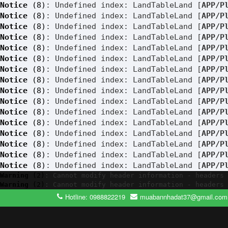
Notice
 (8)
: Undefined index: LandTableLand [
APP/P
Notice
 (8)
: Undefined index: LandTableLand [
APP/P
Notice
 (8)
: Undefined index: LandTableLand [
APP/P
Notice
 (8)
: Undefined index: LandTableLand [
APP/P
Notice
 (8)
: Undefined index: LandTableLand [
APP/P
Notice
 (8)
: Undefined index: LandTableLand [
APP/P
Notice
 (8)
: Undefined index: LandTableLand [
APP/P
Notice
 (8)
: Undefined index: LandTableLand [
APP/P
Notice
 (8)
: Undefined index: LandTableLand [
APP/P
Notice
 (8)
: Undefined index: LandTableLand [
APP/P
Notice
 (8)
: Undefined index: LandTableLand [
APP/P
Notice
 (8)
: Undefined index: LandTableLand [
APP/P
Notice
 (8)
: Undefined index: LandTableLand [
APP/P
Notice
 (8)
: Undefined index: LandTableLand [
APP/P
Notice
 (8)
: Undefined index: LandTableLand [
APP/P
Notice
 (8)
: Undefined index: LandTableLand [
APP/P
Warning
 (2)
: Cannot modify header information - headers 
Warning
 (2)
: Cannot modify header information - headers 
Hotline: 0988822219
muabannhadat37@gmail.com