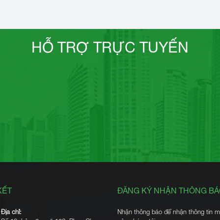
HỖ TRỢ TRỰC TUYẾN
KẾT
ĐĂNG KÝ NHẬN THÔNG B
Địa chỉ:
Nhận thông báo để nhận thông tin m