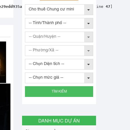
e29edd935a69_0.file.detail_land.tpl.php
, line 
47
]
Cho thuê Chung cư mini
-- Tỉnh/Thành phố --
-- Quận/Huyện --
-- Phường/Xã --
-- Chọn Diện tích --
-- Chọn mức giá --
TÌM KIẾM
DANH MỤC DỰ ÁN