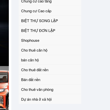
Chung cư cao tầng
Chung cư Cao cấp
BIỆT THỰ SONG LẬP
BIỆT THỰ ĐƠN LẬP
Shophouse
Cho thuê căn hộ
bán căn hộ
Cho thuê đất nền
Bán đất nền
Cho thuê văn phòng
Dự án nhà ở xã hội