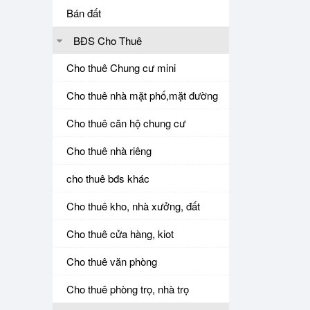
Bán đất
BĐS Cho Thuê
Cho thuê Chung cư mini
Cho thuê nhà mặt phố,mặt đường
Cho thuê căn hộ chung cư
Cho thuê nhà riêng
cho thuê bđs khác
Cho thuê kho, nhà xưởng, đất
Cho thuê cửa hàng, kiot
Cho thuê văn phòng
Cho thuê phòng trọ, nhà trọ