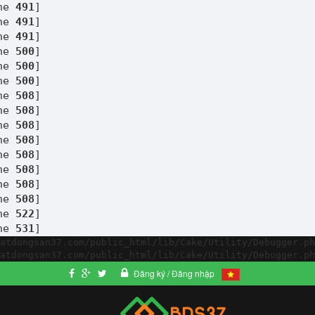
ne 
491
]
ne 
491
]
ne 
491
]
ne 
500
]
ne 
500
]
ne 
500
]
ne 
508
]
ne 
508
]
ne 
508
]
ne 
508
]
ne 
508
]
ne 
508
]
ne 
508
]
ne 
508
]
ne 
522
]
ne 
531
]
batdongsan37.com/public_html/lib/Cake/Utility/Debugger.ph
batdongsan37.com/public_html/lib/Cake/Utility/Debugger.ph
Đăng ký
/ Đăng nhập