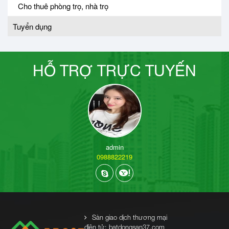
Cho thuê phòng trọ, nhà trọ
Tuyển dụng
HỖ TRỢ TRỰC TUYẾN
admin
0988822219
Sàn giao dịch thương mại
điện tử: batdongsan37.com