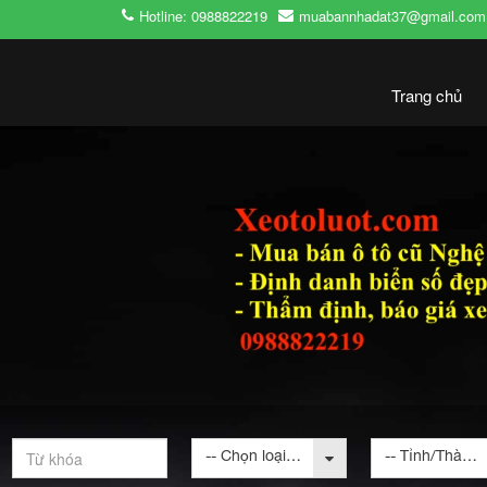
Hotline: 0988822219
muabannhadat37@gmail.com
Trang chủ
-- Chọn loại bất động sản --
-- Tỉnh/Thành phố --