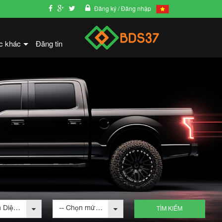
Đăng ký
/ Đăng nhập
c khác
Đăng tin
+
-- Chọn Diện tích --
-- Chọn mức giá --
TÌM KIẾM