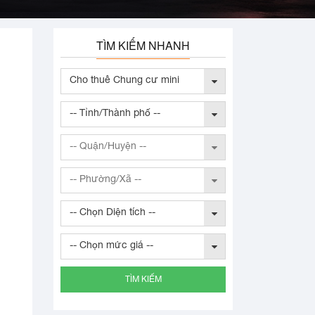
TÌM KIẾM NHANH
Cho thuê Chung cư mini
-- Tỉnh/Thành phố --
-- Quận/Huyện --
-- Phường/Xã --
-- Chọn Diện tích --
-- Chọn mức giá --
TÌM KIẾM