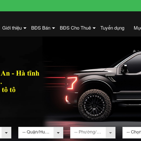
Giới thiệu
BĐS Bán
BĐS Cho Thuê
Tuyển dụng
Mụ
+
+
+
-- Quận/Huyện --
-- Phường/Xã --