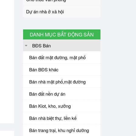
Dự án nhà ở xã hội
DANH MỤC BẤT ĐỘNG SẢN
BĐS Bán
Bán đất mặt đường, mặt phố
Bán BĐS khác
Bán nhà mặt phố,mặt đường
Bán đất nền dự án
Bán Kiot, kho, xưởng
Bán nhà biệt thự, liền kế
Bán trang trại, khu nghỉ dưỡng