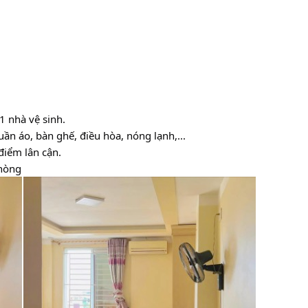
1 nhà vệ sinh.
uần áo, bàn ghế, điều hòa, nóng lạnh,...
 điểm lân cận.
hòng