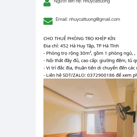
Người liên hệ: nhuycattuong
Email: nhuycattuong@gmail.com
CHO THUÊ PHÒNG TRỌ KHÉP KÍN
Địa chỉ: 452 Hà Huy Tập, TP Hà Tĩnh
- Phòng trọ rộng 30m², gồm 1 phòng ngủ, , 
- Nội thất đầy đủ, cao cấp: giường đệm, tủ q
- Vị trí đắc địa, thuận tiện di chuyển đến các
- Liên hệ SDT/ZALO: 0372900186 để xem p