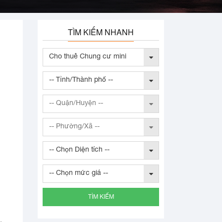
TÌM KIẾM NHANH
Cho thuê Chung cư mini
-- Tỉnh/Thành phố --
-- Quận/Huyện --
-- Phường/Xã --
-- Chọn Diện tích --
-- Chọn mức giá --
TÌM KIẾM