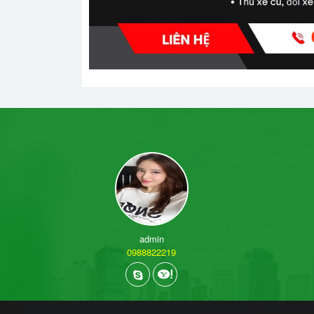
admin
0988822219