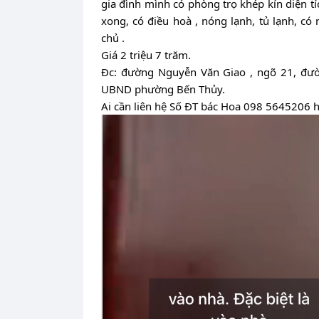
gia đình mình có phòng trọ khép kín diện t
xong, có điều hoà , nóng lạnh, tủ lạnh, c
chủ .
Giá 2 triệu 7 trăm.
Đc: đường Nguyễn Văn Giao , ngõ 21, đườ
UBND phường Bến Thủy.
Ai cần liên hệ Số ĐT bác Hoa 098 5645206