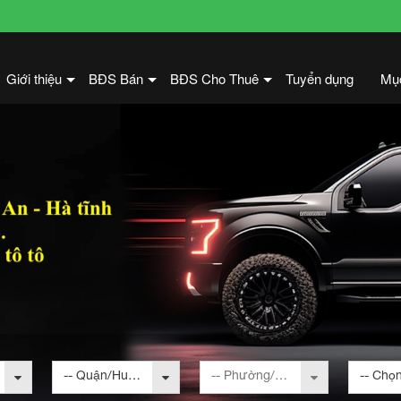
Giới thiệu
BĐS Bán
BĐS Cho Thuê
Tuyển dụng
Mụ
+
+
+
-- Quận/Huyện --
-- Phường/Xã --