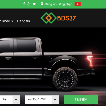
Đăng ký
/ Đăng nhập
c khác
Đăng tin
+
-- Chọn Diện tích --
-- Chọn mức giá --
TÌM KIẾM