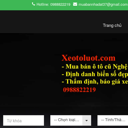
Hotline: 0988822219
muabannhadat37@gmail.com
Trang chủ
-- Chọn loại bất động sản --
-- Tỉnh/Thành phố --