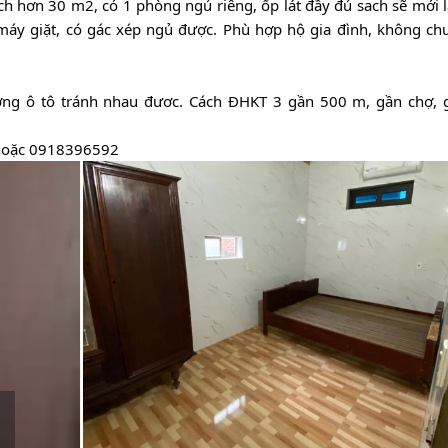
ích hơn 30 m2, có 1 phòng ngủ riêng, ốp lát đầy đủ sach sẽ mới 
ó máy giặt, có gác xép ngủ được. Phù hợp hộ gia đình, không ch
ng ô tô tránh nhau đươc. Cách ĐHKT 3 gần 500 m, gần chợ, 
 hoặc 0918396592