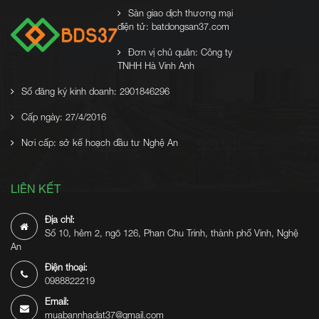
Sàn giao dịch thương mại
điện tử: batdongsan37.com
Đơn vị chủ quản: Công ty
TNHH Hà Vinh Anh
Số đăng ký kinh doanh: 2901846296
Cấp ngày: 27/4/2016
Nơi cấp: sở kế hoạch đầu tư Nghệ An
LIÊN KẾT
Địa chỉ:
Số 10, hẻm 2, ngõ 126, Phan Chu Trinh, thành phố Vinh, Nghệ
An
Điện thoại:
0988822219
Email:
muabannhadat37@gmail.com