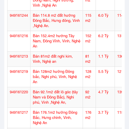
Đông Nam, Nghi trường,
m2
Vinh ,Nghệ An
949161244
Bán 114.8 m2 đất hướng
115
6.0 Tỷ
114
Đông Bắc, Hưng đông, Vinh
m2
,Nghệ An.
949161216
Bán 152.4m2 hướng Tây
152
6.2 Tỷ
131
Nam, Đông Vĩnh, Vinh, Nghệ
m2
An
949161213
Bán 81m2 đất nghi kim,
81
1.1 Tỷ
130
Vinh, Nghệ an
m2
949161219
Bán 128m2 hướng Đông
128
5.5 Tỷ
121
bắc, Nghi phú, Vinh, Nghệ
m2
An
949161220
Bán 92.1m2 đất lô góc (tây
92
4.7 Tỷ
139
Nam và Đông Bắc), Nghi
m2
phú, Vinh ,Nghệ An,
949161217
Bán 176.1m2 hướng Đông
176
3.7 Tỷ
115
Bắc, Hưng chính, Vinh,
m2
Nghệ An