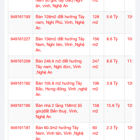
Nam (lô góc tây bắc) Nghi
m2
ân, vinh, Nghệ An
949161193
Bán 128m2 đất hướng Tây
128
5.6 Tỷ
129
nam, Nghi Phú, Vinh, Nghệ
m2
An
949161227
Bán 156m2 đất hướng Tây
156
8.6 Tỷ
103
Nam, Nghi liên, VInh ,Nghệ
m2
An.
949161209
Bán 246.6 m2 đất hướng
247
8.6 Tỷ
112
Tây nam, Nghi đức, Vinh
m2
,Nghệ An
949161182
Bán 105.8 m2 hướng Tây
106
3.8 Tỷ
120
Bắc, Hưng đông, Vinh ,nghệ
m2
An
949161185
Bán nhà 2 tầng 158m2 (lô
158
15.6 Tỷ
128
góc)đất Bến thuỷ, Vinh,
m2
Nghệ An
949161181
Bán 60.3m2 hướng Tây
60
2.3 Tỷ
126
Nam, Vinh tân, Vinh ,Nghệ
m2
An