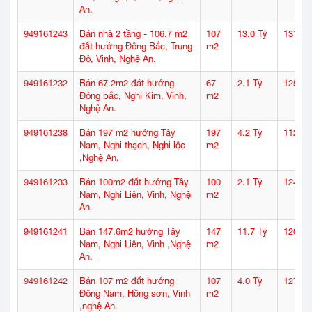
An.
949161243
Bán nhà 2 tầng - 106.7 m2
107
13.0 Tỷ
131
đất hướng Đông Bắc, Trung
m2
Đô, Vinh, Nghệ An.
949161232
Bán 67.2m2 đát hướng
67
2.1 Tỷ
125
Đông bắc, Nghi Kim, Vinh,
m2
Nghệ An.
949161238
Bán 197 m2 hướng Tây
197
4.2 Tỷ
112
Nam, Nghi thạch, Nghi lộc
m2
,Nghệ An.
949161233
Bán 100m2 đất hướng Tây
100
2.1 Tỷ
124
Nam, Nghi Liên, Vinh, Nghệ
m2
An.
949161241
Bán 147.6m2 hướng Tây
147
11.7 Tỷ
120
Nam, Nghi Liên, Vinh ,Nghệ
m2
An.
949161242
Bán 107 m2 đất hướng
107
4.0 Tỷ
127
Đông Nam, Hồng sơn, Vinh
m2
,nghệ An.