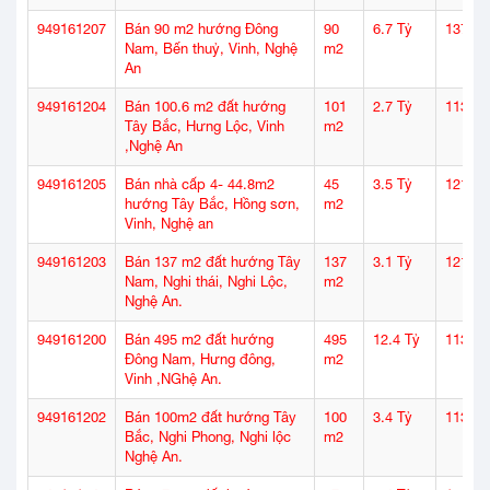
949161207
Bán 90 m2 hướng Đông
90
6.7 Tỷ
137
Nam, Bến thuỷ, Vinh, Nghệ
m2
An
949161204
Bán 100.6 m2 đất hướng
101
2.7 Tỷ
113
Tây Bắc, Hưng Lộc, Vinh
m2
,Nghệ An
949161205
Bán nhà cấp 4- 44.8m2
45
3.5 Tỷ
121
hướng Tây Bắc, Hồng sơn,
m2
Vinh, Nghệ an
949161203
Bán 137 m2 đất hướng Tây
137
3.1 Tỷ
121
Nam, Nghi thái, Nghi Lộc,
m2
Nghệ An.
949161200
Bán 495 m2 đất hướng
495
12.4 Tỷ
113
Đông Nam, Hưng đông,
m2
Vinh ,NGhệ An.
949161202
Bán 100m2 đất hướng Tây
100
3.4 Tỷ
113
Bắc, Nghi Phong, Nghi lộc
m2
Nghệ An.