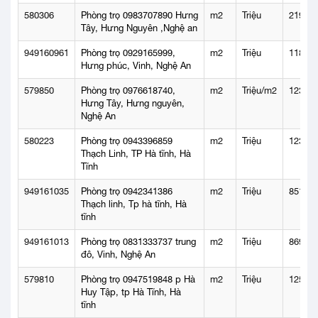
580306
Phòng trọ 0983707890 Hưng
m2
Triệu
2197
Tây, Hưng Nguyên ,Nghệ an
949160961
Phòng trọ 0929165999,
m2
Triệu
1184
Hưng phúc, Vinh, Nghệ An
579850
Phòng trọ 0976618740,
m2
Triệu/m2
1238
Hưng Tây, Hưng nguyên,
Nghệ An
580223
Phòng trọ 0943396859
m2
Triệu
1234
Thạch Linh, TP Hà tĩnh, Hà
Tĩnh
949161035
Phòng trọ 0942341386
m2
Triệu
851
Thạch linh, Tp hà tĩnh, Hà
tĩnh
949161013
Phòng trọ 0831333737 trung
m2
Triệu
869
đô, Vinh, Nghệ An
579810
Phòng trọ 0947519848 p Hà
m2
Triệu
1257
Huy Tập, tp Hà Tĩnh, Hà
tĩnh