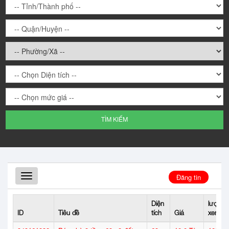
TÌM KIẾM
Toggle
Đăng tin
navigation
Diện
lượt
ID
Tiêu đề
tích
Giá
xem