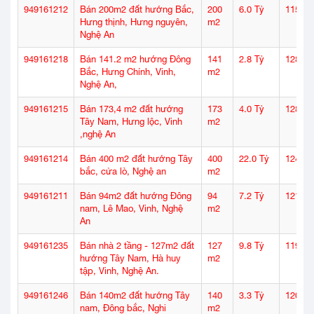
949161212
Bán 200m2 đất hướng Bắc,
200
6.0 Tỷ
115
Hưng thịnh, Hưng nguyên,
m2
Nghệ An
949161218
Bán 141.2 m2 hướng Đông
141
2.8 Tỷ
128
Bắc, Hưng Chính, Vinh,
m2
Nghệ An,
949161215
Bán 173,4 m2 đất hướng
173
4.0 Tỷ
128
Tây Nam, Hưng lộc, Vinh
m2
,nghệ An
949161214
Bán 400 m2 đất hướng Tây
400
22.0 Tỷ
124
bắc, cửa lò, Nghệ an
m2
949161211
Bán 94m2 đất hướng Đông
94
7.2 Tỷ
121
nam, Lê Mao, Vinh, Nghệ
m2
An
949161235
Bán nhà 2 tầng - 127m2 đất
127
9.8 Tỷ
119
hướng Tây Nam, Hà huy
m2
tập, Vinh, Nghệ An.
949161246
Bán 140m2 đất hướng Tây
140
3.3 Tỷ
120
nam, Đông bắc, Nghi
m2