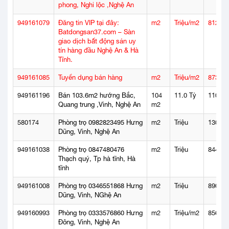
phong, Nghi lộc ,Nghệ An
949161079
Đăng tin VIP tại đây:
m2
Triệu/m2
812
Batdongsan37.com – Sàn
giao dịch bất động sản uy
tín hàng đầu Nghệ An & Hà
Tĩnh.
949161085
Tuyển dụng bán hàng
m2
Triệu/m2
873
949161196
Bán 103.6m2 hướng Bắc,
104
11.0 Tỷ
110
Quang trung ,Vinh, Nghệ An
m2
580174
Phòng trọ 0982823495 Hưng
m2
Triệu
1302
Dũng, Vinh, Nghệ An
949161038
Phòng trọ 0847480476
m2
Triệu
844
Thạch quý, Tp hà tĩnh, Hà
tĩnh
949161008
Phòng trọ 0346551868 Hưng
m2
Triệu
890
Dũng, Vinh, NGhệ An
949160993
Phòng trọ 0333576860 Hưng
m2
Triệu/m2
856
Đông, Vinh, Nghệ An