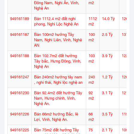
Đông Nam, Nghi Ân, Vinh,
m2
Nghệ An
949161189
Bán 1112.4 m2 đất nghi
1112
14.0 Tỷ
126
phong, Nghi Lộc Nghệ An
m2
949161187
Bán 100m2 hướng Tây
100
2.5 Tỷ
137
Nam, Nghi Liên, Vinh, Nghệ
m2
AN
949161188
Bán 102.7m2 đất hướng
103
3.9 Tỷ
122
Tây bắc, Hưng Đông, Vinh,
m2
Nghệ An
949161247
Bán 240m2 hướng tây nam
240
1.2 Tỷ
120
, nghi thái, Nghi lộc nghệ an
m2
949161230
Bán 92.4m2 đất hướng Tây
92
3.1 Tỷ
121
Nam, Hưng chính, Vinh,
m2
Nghệ An.
949161226
Bán 66m2 hướng Bắc, lê
66
3.5 Tỷ
115
Lợi, Vinh, Nghệ An.
m2
949161225
Bán 75m2 đất hướng Tây
75
2.1 Tỷ
105