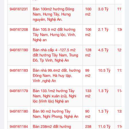
949161231
Bán 100m2 hướng Đông
100
3.0 Tỷ
111
Nam, Hưng Tây, Hưng
m2
nguyên, Nghệ An.
949161208
Bán 105.9 m2 đất hướng
106
2.1 Tỷ
136
Tây Nam, Hưng lộc, Vinh,
m2
Nghệ an
949161190
Bán nhà cấp 4 -127.5 m2
128
4.5 Tỷ
121
đất hướng Tây Nam, Trung
m2
Đô, Tp Vinh, Nghệ An
949161183
Bán nhà 99.4m2 đất, hướng
99
10.5 Tỷ
113
Đông Nam, Hà huy tập,
m2
Vinh ,nghệ An
949161179
Bán 133.1m2 hướng Tây
133
1.3 Tỷ
114
Nam, Nghi xuân (cũ), Nghi
m2
lộc (Vinh lộc) Nghệ an
949161180
Bán 90 m2 hướng Tây
90
1.3 Tỷ
133
Nam, Nghi Phong, Nghệ An
m2
949161184
Bán 238m2 đất hướng
238
11.0 Tỷ
116