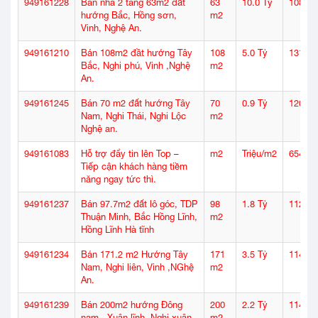
949161228
Bán nhà 2 tầng 63m2 đất
63
10.0 Tỷ
108
hướng Bắc, Hồng sơn,
m2
Vinh, Nghệ An.
949161210
Bán 108m2 đầt hướng Tây
108
5.0 Tỷ
131
Bắc, Nghi phú, Vinh ,Nghệ
m2
An.
949161245
Bán 70 m2 đất hướng Tây
70
0.9 Tỷ
120
Nam, Nghi Thái, Nghi Lộc
m2
Nghệ an.
949161083
Hỗ trợ đẩy tin lên Top –
m2
Triệu/m2
654
Tiếp cận khách hàng tiềm
năng ngay tức thì.
949161237
Bán 97.7m2 đất lô góc, TDP
98
1.8 Tỷ
112
Thuận Minh, Bắc Hồng Lĩnh,
m2
Hồng Lĩnh Hà tĩnh
949161234
Bán 171.2 m2 Hướng Tây
171
3.5 Tỷ
114
Nam, Nghi liên, Vinh ,NGhệ
m2
An.
949161239
Bán 200m2 hướng Đông
200
2.2 Tỷ
114
nam , Xuân lĩnh, Nghi xuân,
m2