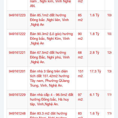
nam , Nghi kim, Vinh Nghệ
m2
AN.
949161223
Bán 85.1m2 đất hướng
85
1.6 Tỷ
108
Đông bắc ,Nghi liên, Vinh
m2
,Nghệ An
949161222
Bán 90.3m2 (Lô góc) hướng
90
1.8 Tỷ
102
Đông bắc, Nghi Kím, Vinh
m2
,Nghệ An
949161221
Bán 67.5m2 đất hướng
68
2.8 Tỷ
126
Đông Bắc, Nghi phú, Vinh
m2
,Nghệ An.
949161201
Bán nhà 3 tầng trên diện
151
17.3 Tỷ
138
tích đất 151.42m2 hướng
m2
Tây nam, Phường QUang
Trung, Vinh, Nghệ An.
949161229
Bán nhà cấp 4 - 96.5m2 đất
97
6.1 Tỷ
119
hướng Đông bắc, Hà huy
m2
tâp, Vinh,Nghệ An.
949161248
Bán 83.3 m2 đât hướng
83
1.6 Tỷ
110