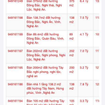
949161249
Bán 375m2 đất hướng
375
6.4 Tỷ
132
Đông Bắc, Nghi thái, Nghi
m2
Lộc, Nghệ An.
949161198
Bán 138.7m2 đất hướng
138
7.5 Tỷ
113
Đông Bắc, Nghi Ân, Vinh,
m2
Nghệ An
949161199
Bán 89.4m2 đất hướng
89
4.1 Tỷ
103
Đông Bắc, Quán Bàu, Vinh,
m2
Nghệ An
949161197
Bán 202m2 đất hướng
202
7.0 Tỷ
117
Đông Bắc, Nghi phong, Nghi
m2
Lộc, Nghệ An
949161195
Bán 200m2 đất hướng Tây
200
3.2 Tỷ
121
Bắc nghi phong, nghi lộc,
m2
nghệ an
949161186
Bán nhà 1 tầng 138.2 m2
138
7.8 Tỷ
123
đất hướng Tây Nam, Hưng
m2
phúc, Vinh ,Nghệ An
949161194
Bán 105 m2 đất hướng Tây
105
3.3 Tỷ
118