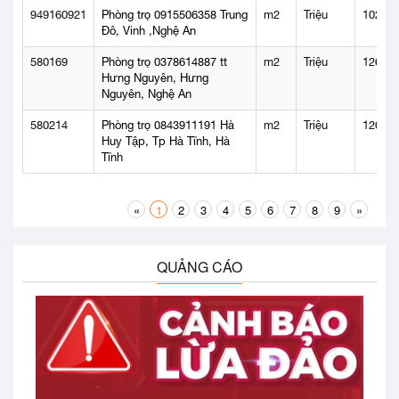
949160921
Phòng trọ 0915506358 Trung
m2
Triệu
1022
Đô, Vinh ,Nghệ An
580169
Phòng trọ 0378614887 tt
m2
Triệu
1263
Hưng Nguyên, Hưng
Nguyên, Nghệ An
580214
Phòng trọ 0843911191 Hà
m2
Triệu
1209
Huy Tập, Tp Hà Tĩnh, Hà
Tĩnh
«
1
2
3
4
5
6
7
8
9
»
QUẢNG CÁO