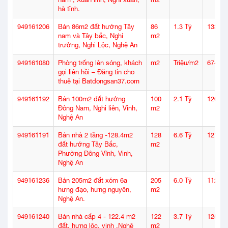
hà tĩnh.
949161206
Bán 86m2 đất hướng Tây
86
1.3 Tỷ
133
nam và Tây bắc, Nghi
m2
trường, Nghi Lộc, Nghệ An
949161080
Phòng trống lên sóng, khách
m2
Triệu/m2
674
gọi liên hồi – Đăng tin cho
thuê tại Batdongsan37.com
949161192
Bán 100m2 đất hướng
100
2.1 Tỷ
120
Đông Nam, Nghi liên, Vinh,
m2
Nghệ An
949161191
Bán nhà 2 tầng -128.4m2
128
6.6 Tỷ
121
đất hướng Tây Bắc,
m2
Phường Đông Vĩnh, Vinh,
Nghệ An
949161236
Bán 205m2 đất xóm 6a
205
6.0 Tỷ
112
hưng đạo, hưng nguyên,
m2
Nghệ An.
949161240
Bán nhà cấp 4 - 122.4 m2
122
3.7 Tỷ
125
đất, hưng lộc, vinh ,Nghệ
m2