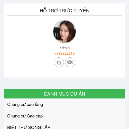
HỖ TRỢ TRỰC TUYẾN
admin
0988822219
DANH MỤC DỰ ÁN
Chung cư cao tầng
Chung cư Cao cấp
BIỆT THỰ SONG LẬP